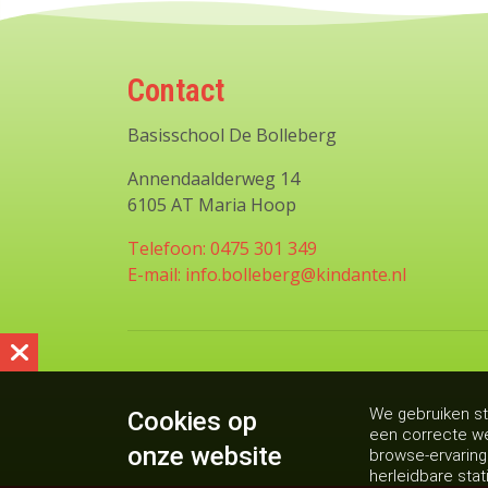
Contact
Basisschool De Bolleberg
Annendaalderweg 14
6105 AT Maria Hoop
Telefoon: 0475 301 349
E-mail: info.bolleberg@kindante.nl
We gebruiken st
Cookies op
een correcte we
onze website
browse-ervarin
herleidbare stat