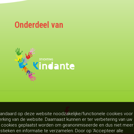
Onderdeel van
andaard op deze website noodzakelijke/functionele cookies voor
rking van de website. Daarnaast kunnen er ter verbetering van uw
g cookies geplaatst worden om geanonimiseerde en dus niet meer
istieken en informatie te verzamelen. Door op ‘Accepteer alle