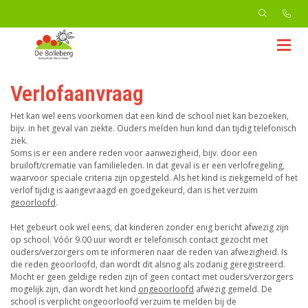
Verlofaanvraag
Het kan wel eens voorkomen dat een kind de school niet kan bezoeken,
bijv. in het geval van ziekte. Ouders melden hun kind dan tijdig telefonisch
ziek.
Soms is er een andere reden voor aanwezigheid, bijv. door een
bruiloft/crematie van familieleden. In dat geval is er een verlofregeling,
waarvoor speciale criteria zijn opgesteld. Als het kind is ziekgemeld of het
verlof tijdig is aangevraagd en goedgekeurd, dan is het verzuim
geoorloofd
.
Het gebeurt ook wel eens, dat kinderen zonder enig bericht afwezig zijn
op school. Vóór 9.00 uur wordt er telefonisch contact gezocht met
ouders/verzorgers om te informeren naar de reden van afwezigheid. Is
die reden geoorloofd, dan wordt dit alsnog als zodanig geregistreerd.
Mocht er geen geldige reden zijn of geen contact met ouders/verzorgers
mogelijk zijn, dan wordt het kind
ongeoorloofd
afwezig gemeld. De
school is verplicht ongeoorloofd verzuim te melden bij de