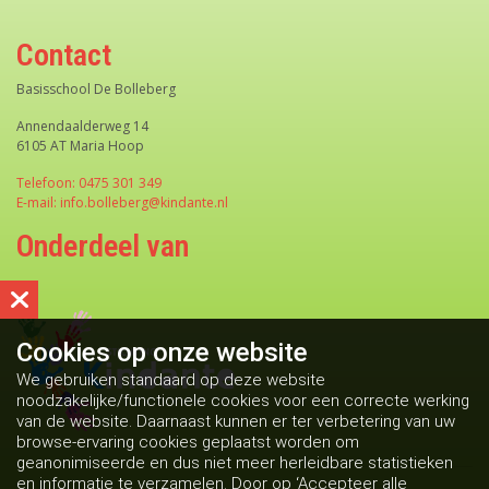
Contact
Basisschool De Bolleberg
Annendaalderweg 14
6105 AT Maria Hoop
Telefoon: 0475 301 349
E-mail: info.bolleberg@kindante.nl
Onderdeel van
Cookies op
onze website
We gebruiken standaard op deze website
noodzakelijke/functionele cookies voor een correcte werking
van de website. Daarnaast kunnen er ter verbetering van uw
browse-ervaring cookies geplaatst worden om
geanonimiseerde en dus niet meer herleidbare statistieken
en informatie te verzamelen. Door op ‘Accepteer alle